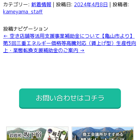
カテゴリー:
新着情報
| 投稿日:
2024年4月8日
|
投稿者:
kameyama_staff
投稿ナビゲーション
←
空き店舗等活用支援事業補助金について【亀山市より】
第3回三重エネルギー価格等高騰対応（賃上げ型）生産性向
上・業態転換支援補助金のご案内
→
お問い合わせはコチラ