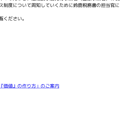
ス制度について周知していくために鈴鹿税務書の担当官に
覧ください。
『価値』の作り方」のご案内