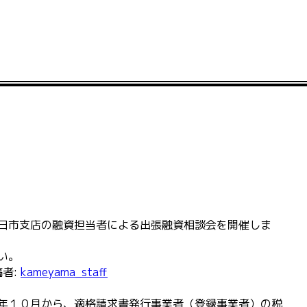
日市支店の融資担当者による出張融資相談会を開催しま
す
い。
稿者:
kameyama_staff
年１０月から、適格請求書発行事業者（登録事業者）の税