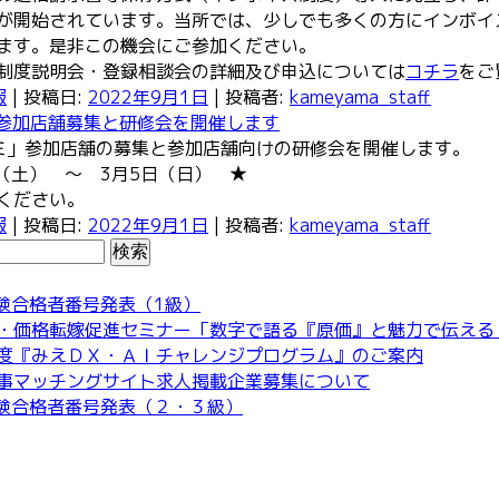
が開始されています。当所では、少しでも多くの方にインボイ
ます。是非この機会にご参加ください。
制度説明会・登録相談会の詳細及び申込については
コチラ
をご
報
| 投稿日:
2022年9月1日
|
投稿者:
kameyama_staff
 参加店舗募集と研修会を開催します
ミ」参加店舗の募集と参加店舗向けの研修会を開催します。
（土） ～ 3月5日（日） ★
ください。
報
| 投稿日:
2022年9月1日
|
投稿者:
kameyama_staff
試験合格者番号発表（1級）
・価格転嫁促進セミナー「数字で語る『原価』と魅力で伝える
度『みえＤＸ・ＡＩチャレンジプログラム』のご案内
事マッチングサイト求人掲載企業募集について
試験合格者番号発表（２・３級）