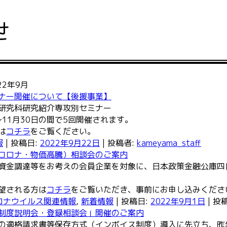
せ
22年9月
ナー開催について【後援事業】
研究科研究紹介専攻別セミナー
～11月30日の間で5回開催されます。
は
コチラ
をご覧ください。
報
| 投稿日:
2022年9月22日
|
投稿者:
kameyama_staff
コロナ・物価高騰）相談会のご案内
資金調達等をお考えの会員企業を対象に、日本政策金融公庫四
望される方は
コチラ
をご覧いただき、事前にお申し込みくださ
ロナウイルス関連情報
,
新着情報
| 投稿日:
2022年9月1日
|
投
制度説明会・登録相談会」開催のご案内
の適格請求書等保存方式（インボイス制度）導入に先立ち、昨