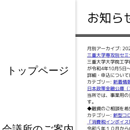
お知ら
月別アーカイブ:
20
三重大学専攻別セミ
三重大学大学院工学
トップページ
が令和4年10月5日
詳細・申込について
カテゴリー:
新着情
日本政策金融公庫（
当所では、事業用の
◆融資のご相談を希
カテゴリー:
新型コ
「消費税インボイス
会議所のご案内
令和５年１０月から