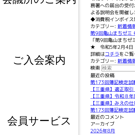
務署への届出の受付
よる説明会を開催し
◆消費税インボイス
カテゴリー:
新着情
第9回亀山まちゼミ
「第9回亀山まちゼ
★ 令和5年2月4日
詳細は
コチラ
をご覧
ご入会案内
カテゴリー:
新着情
検索
最近の投稿
第173回簿記検定
【三重県】適正取引
【三重県】令和８年
【三重県】みえの仕
第173回簿記検定
最近のコメント
会員サービス
アーカイブ
2026年8月