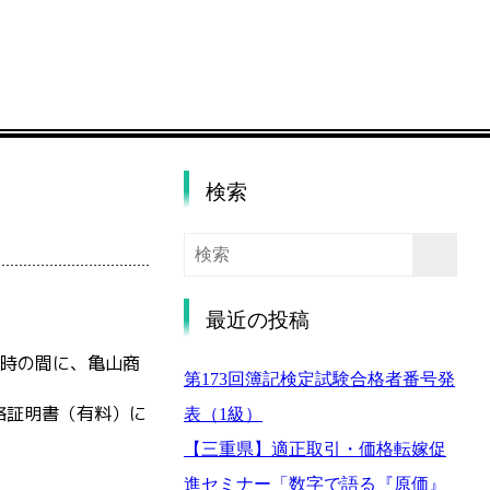
検索
最近の投稿
7時の間に、亀山商
第173回簿記検定試験合格者番号発
格証明書（有料）に
表（1級）
【三重県】適正取引・価格転嫁促
進セミナー「数字で語る『原価』