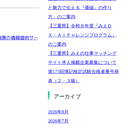
と魅力で伝える『価値』の作り
方」のご案内
【三重県】令和８年度『みえＤ
Ｘ・ＡＩチャレンジプログラム』
施策の情報提供サー
のご案内
【三重県】みえの仕事マッチング
サイト求人掲載企業募集について
第173回簿記検定試験合格者番号発
表（２・３級）
アーカイブ
2026年8月
2026年7月