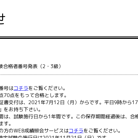
せ
験合格者番号発表（2・3級）
番号は
コチラ
をご覧ください。
点70点をもって合格とします。
書交付は、2021年7月12日（月）からです。平日9時から1
」をお持ち下さい。
間は、試験施行日から1年間です。この保存期間経過後は、合
ます。
の方のWEB成績照会サービスは
コチラ
をご覧ください。
検定試験の施行日は2021年11月21日（日）です。