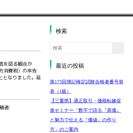
検索
底を図る観点か
最近の投稿
方消費税）の申告
こととなりました。延
第173回簿記検定試験合格者番号発
表（1級）
【三重県】適正取引・価格転嫁促
稿者:
進セミナー「数字で語る『原価』
と魅力で伝える『価値』の作り
方」のご案内