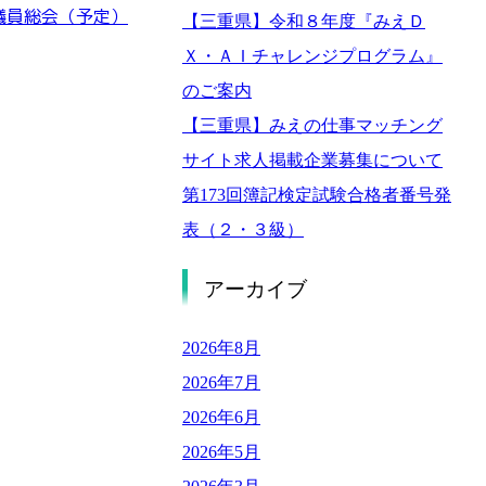
 通常議員総会（予定）
【三重県】令和８年度『みえＤ
Ｘ・ＡＩチャレンジプログラム』
のご案内
【三重県】みえの仕事マッチング
サイト求人掲載企業募集について
第173回簿記検定試験合格者番号発
表（２・３級）
アーカイブ
2026年8月
2026年7月
2026年6月
2026年5月