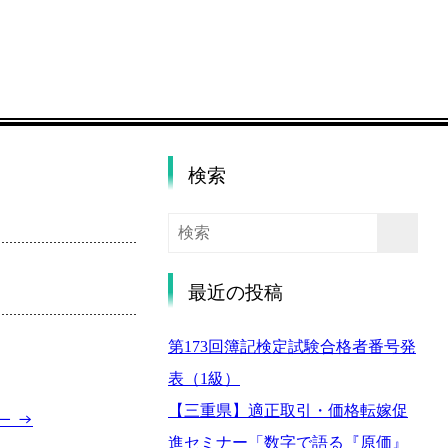
検索
最近の投稿
第173回簿記検定試験合格者番号発
表（1級）
【三重県】適正取引・価格転嫁促
ナー
→
進セミナー「数字で語る『原価』