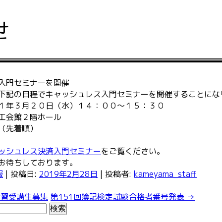
せ
入門セミナーを開催
下記の日程でキャッシュレス入門セミナーを開催することにな
１年３月２０日（水）
１４：００～１５：３０
工会館２階ホール
（先着順）
ッシュレス決済入門セミナー
をご覧ください。
お待ちしております。
報
| 投稿日:
2019年2月28日
|
投稿者:
kameyama_staff
習受講生募集
第151回簿記検定試験合格者番号発表
→