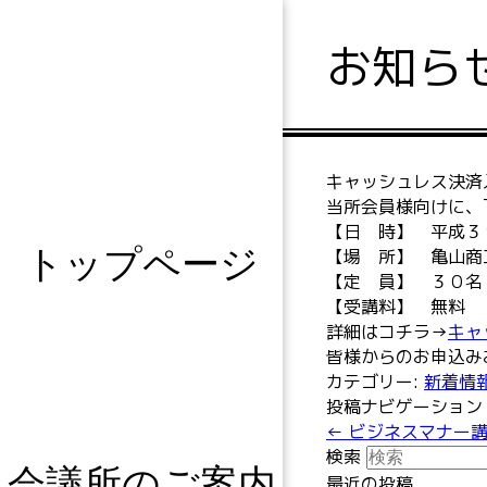
お知ら
キャッシュレス決済
当所会員様向けに、
【日 時】 平成３
トップページ
【場 所】 亀山商
【定 員】 ３０名
【受講料】 無料
詳細はコチラ→
キャ
皆様からのお申込み
カテゴリー:
新着情
投稿ナビゲーション
←
ビジネスマナー講
検索
会議所のご案内
最近の投稿