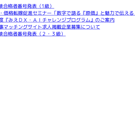
試験合格者番号発表（1級）
・価格転嫁促進セミナー「数字で語る『原価』と魅力で伝える
度『みえＤＸ・ＡＩチャレンジプログラム』のご案内
事マッチングサイト求人掲載企業募集について
試験合格者番号発表（２・３級）