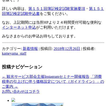
詳しい内容は、
第１５１回簿記検定試験実施要項
・
第１５１
回簿記検定試験申込書
をご覧ください。
なお、上記期間には当所HPより２４時間受付可能な便利な
インターネット申込
がご利用いただけます。
みなさまからのお申込お待ちしております。
カテゴリー:
新着情報
| 投稿日:
2018年12月26日
|
投稿者:
kameyama_staff
投稿ナビゲーション
←
観光サービス部会主催Instagramセミナー開催報告
「消費
税率の引上げに伴う価格設定について（ガイドライン）」の
ご案内
→
お問い合わせはコチラ