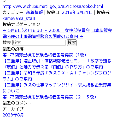
http://www.chubu.meti.go.jp/a51chosa/doko.html
カテゴリー:
新着情報
| 投稿日:
2018年5月21日
|
投稿者:
kameyama_staff
投稿ナビゲーション
←
5月8日(火) 18:30 ～ 20:00 女性部役員会
日本政策金
融公庫の出張融資相談会の開催のご案内
→
検索
最近の投稿
第173回簿記検定試験合格者番号発表（1級）
【三重県】適正取引・価格転嫁促進セミナー「数字で語る
『原価』と魅力で伝える『価値』の作り方」のご案内
【三重県】令和８年度『みえＤＸ・ＡＩチャレンジプログ
ラム』のご案内
【三重県】みえの仕事マッチングサイト求人掲載企業募集
について
第173回簿記検定試験合格者番号発表（２・３級）
最近のコメント
アーカイブ
2026年8月