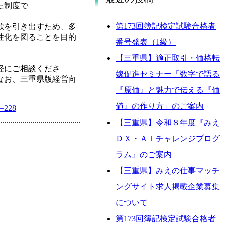
た制度で
。
第173回簿記検定試験合格者
欲を引き出すため、多
性化を図ることを目的
番号発表（1級）
【三重県】適正取引・価格転
。
軽にご相談くださ
嫁促進セミナー「数字で語る
営向
『原価』と魅力で伝える『価
値』の作り方」のご案内
c=228
【三重県】令和８年度『みえ
ＤＸ・ＡＩチャレンジプログ
ラム』のご案内
【三重県】みえの仕事マッチ
ングサイト求人掲載企業募集
について
第173回簿記検定試験合格者