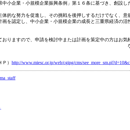
県中小企業・小規模企業振興条例」第１６条に基づき、創設し
す
主体的な努力を促進し、その挑戦を後押しするだけでなく、意
計画を認定し、中小企業・小規模企業の成長と三重県経済の活
す
ておりますので、申請を検討中または計画を策定中の方はお気
、三重県版経
ＨＰ）
http://www.miesc.or.jp/web/cgipg/cms/see_more_sm.pl?d=10&
ma_staff
→