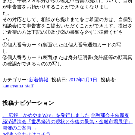
また、平成２８年分からの確定申告書の提出について、当所
が申告書をお預かりすることができなくなりまし
その対応として、相談から提出までをご希望の方は、当個別
相談会にて申告書をご提出いただくことができます。提出を
ご希望の方は下記の①及び②の書類を必ずご準備くださ
①個人番号カード(裏面)または個人番号通知カードの写
②個人番号カード(表面)または身分証明書(免許証等の顔写真
の確認ができるもの)の写し
カテゴリー:
新着情報
| 投稿日:
2017年1月1日
|
投稿者:
kameyama_staff
投稿ナビゲーション
←
広報「かめやまWay」を発行しました
金融部会主催新春
経済講演会「世界経済の現状と今後の景気・金融市場展望」
開催のご案内
→
お問い合わせはコチラ