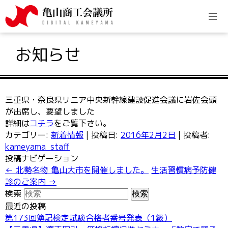
お知らせ
三重県・奈良県リニア中央新幹線建設促進会議に岩佐会頭
が出席し、要望しました
詳細は
コチラ
をご覧下さい。
カテゴリー:
新着情報
| 投稿日:
2016年2月2日
|
投稿者:
kameyama_staff
投稿ナビゲーション
←
北勢名物 亀山大市を開催しました。
生活習慣病予防健
診のご案内
→
検索
最近の投稿
第173回簿記検定試験合格者番号発表（1級）