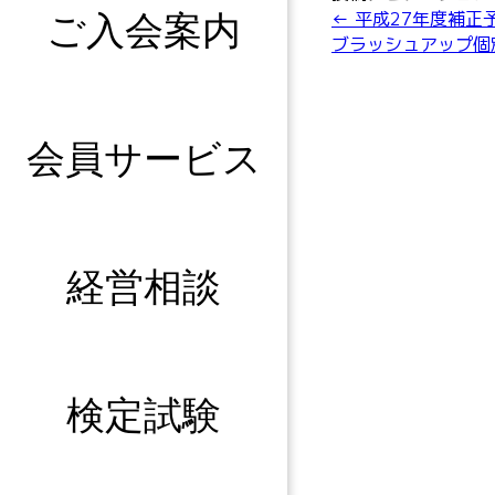
←
平成27年度補正
ご入会案内
ブラッシュアップ個
会員サービス
経営相談
検定試験