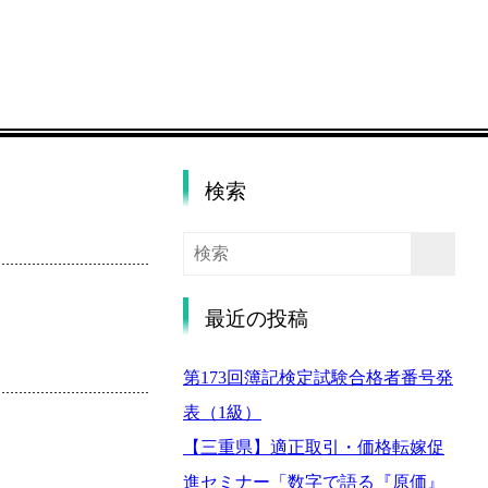
検索
最近の投稿
第173回簿記検定試験合格者番号発
表（1級）
【三重県】適正取引・価格転嫁促
進セミナー「数字で語る『原価』