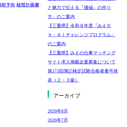
事前予告
経営計画書
と魅力で伝える『価値』の作り
方」のご案内
【三重県】令和８年度『みえＤ
Ｘ・ＡＩチャレンジプログラム』
のご案内
【三重県】みえの仕事マッチング
サイト求人掲載企業募集について
第173回簿記検定試験合格者番号発
表（２・３級）
アーカイブ
2026年8月
2026年7月