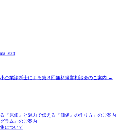
ma_staff
中小企業診断士による第３回無料経営相談会のご案内
→
る『原価』と魅力で伝える『価値』の作り方」のご案内
グラム』のご案内
集について