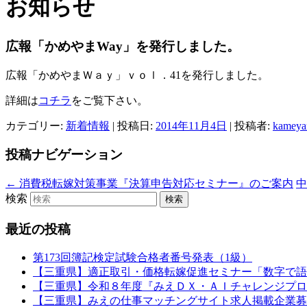
お知らせ
広報「かめやまWay」を発行しました。
広報「かめやまＷａｙ」ｖｏｌ．41を発行しました。
詳細は
コチラ
をご覧下さい。
カテゴリー:
新着情報
| 投稿日:
2014年11月4日
|
投稿者:
kameya
投稿ナビゲーション
←
消費税転嫁対策事業『決算申告対応セミナー』のご案内
検索
最近の投稿
第173回簿記検定試験合格者番号発表（1級）
【三重県】適正取引・価格転嫁促進セミナー「数字で語
【三重県】令和８年度『みえＤＸ・ＡＩチャレンジプロ
【三重県】みえの仕事マッチングサイト求人掲載企業募