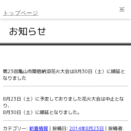
トップページ
会議所のご案内
お知らせ
ご入会案内
会員サービス
第23回亀山市関宿納涼花火大会は8月30日（土）に順延と
経営相談
なりました
検定試験
8月23日（土）に予定しておりました花火大会は中止とな
各種共済制度
り、
8月30日（土）に順延となりました。
各種書類のダウンロード
カテゴリー:
新着情報
| 投稿日:
2014年8月23日
|
投稿者: