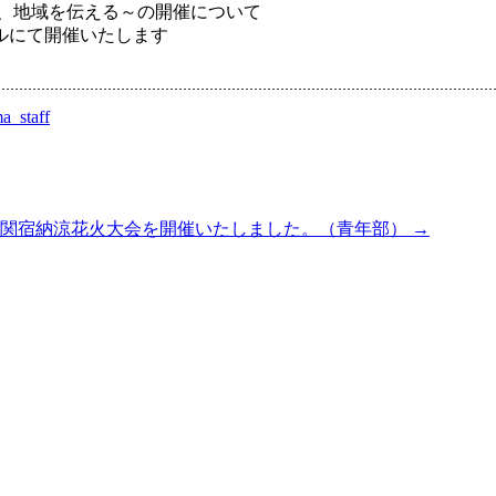
び、地域を伝える～の開催について
ールにて開催いたします
a_staff
市関宿納涼花火大会を開催いたしました。（青年部）
→