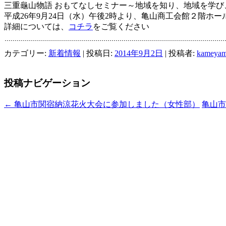
三重龜山物語 おもてなしセミナー～地域を知り、地域を学
平成26年9月24日（水）午後2時より、亀山商工会館２階ホ
詳細については、
コチラ
をご覧ください
カテゴリー:
新着情報
| 投稿日:
2014年9月2日
|
投稿者:
kameyam
投稿ナビゲーション
←
亀山市関宿納涼花火大会に参加しました（女性部）
亀山