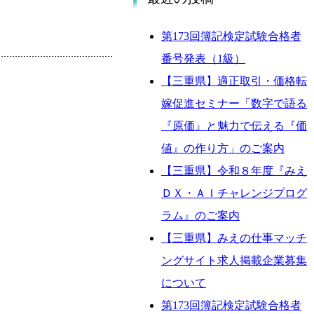
第173回簿記検定試験合格者
番号発表（1級）
【三重県】適正取引・価格転
嫁促進セミナー「数字で語る
『原価』と魅力で伝える『価
値』の作り方」のご案内
【三重県】令和８年度『みえ
ＤＸ・ＡＩチャレンジプログ
ラム』のご案内
【三重県】みえの仕事マッチ
ングサイト求人掲載企業募集
について
第173回簿記検定試験合格者