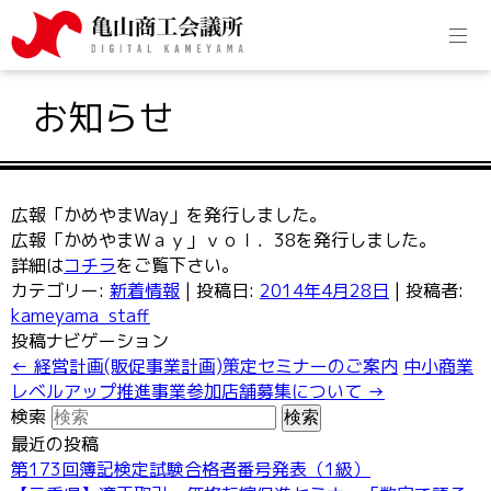
お知らせ
広報「かめやまWay」を発行しました。
広報「かめやまＷａｙ」ｖｏｌ．38を発行しました。
詳細は
コチラ
をご覧下さい。
カテゴリー:
新着情報
| 投稿日:
2014年4月28日
|
投稿者:
kameyama_staff
投稿ナビゲーション
←
経営計画(販促事業計画)策定セミナーのご案内
中小商業
レベルアップ推進事業参加店舗募集について
→
検索
最近の投稿
第173回簿記検定試験合格者番号発表（1級）