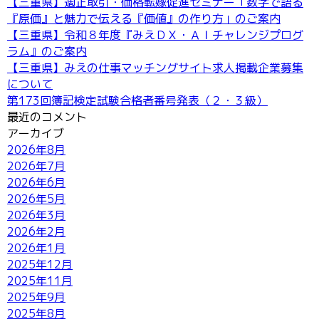
【三重県】適正取引・価格転嫁促進セミナー「数字で語る
『原価』と魅力で伝える『価値』の作り方」のご案内
【三重県】令和８年度『みえＤＸ・ＡＩチャレンジプログ
お問い合わせ
ラム』のご案内
【三重県】みえの仕事マッチングサイト求人掲載企業募集
について
第173回簿記検定試験合格者番号発表（２・３級）
最近のコメント
アーカイブ
2026年8月
2026年7月
2026年6月
2026年5月
2026年3月
2026年2月
2026年1月
2025年12月
2025年11月
2025年9月
2025年8月