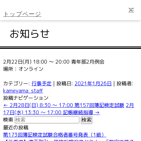
トップページ
会議所のご案内
お知らせ
ご入会案内
2月22日(月) 18:00 ～ 20:00 青年部2月例会
会員サービス
場所：オンライン
経営相談
カテゴリー:
行事予定
| 投稿日:
2021年1月26日
|
投稿者:
kameyama_staff
検定試験
投稿ナビゲーション
←
2月28日(日) 8:30 ～ 17:00 第157回簿記検定試験
2月
各種共済制度
17日(水) 13:30 ～ 17:00 記帳継続指導
→
検索
最近の投稿
第173回簿記検定試験合格者番号発表（1級）
各種書類のダウンロード